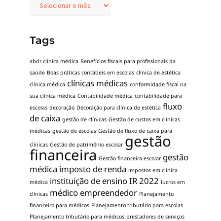
Tags
abrir clínica médica
Benefícios fiscais para profissionais da
saúde
Boas práticas contábeis em escolas
clínica de estética
clínicas médicas
clínica médica
conformidade fiscal na
sua clínica médica
Contabilidade médica
contabilidade para
fluxo
escolas
decoração
Decoração para clínica de estética
de caixa
gestão de clínicas
Gestão de custos em clínicas
médicas
gestão de escolas
Gestão de fluxo de caixa para
gestão
clínicas
Gestão de patrimônio escolar
financeira
gestão
Gestão financeira escolar
médica
imposto de renda
impostos em clínica
instituição de ensino
IR 2022
médica
lucros em
médico empreendedor
clínicas
Planejamento
financeiro para médicos
Planejamento tributário para escolas
Planejamento tributário para médicos
prestadores de serviços