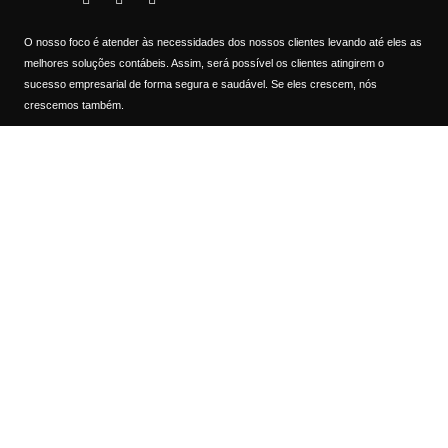
O nosso foco é atender às necessidades dos nossos clientes levando até eles as
melhores soluções contábeis. Assim, será possível os clientes atingirem o
sucesso empresarial de forma segura e saudável. Se eles crescem, nós
crescemos também.