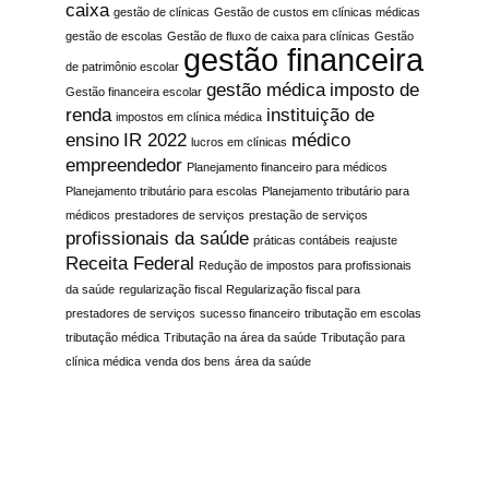
caixa
gestão de clínicas
Gestão de custos em clínicas médicas
gestão de escolas
Gestão de fluxo de caixa para clínicas
Gestão
gestão financeira
de patrimônio escolar
gestão médica
imposto de
Gestão financeira escolar
renda
instituição de
impostos em clínica médica
ensino
IR 2022
médico
lucros em clínicas
empreendedor
Planejamento financeiro para médicos
Planejamento tributário para escolas
Planejamento tributário para
médicos
prestadores de serviços
prestação de serviços
profissionais da saúde
práticas contábeis
reajuste
Receita Federal
Redução de impostos para profissionais
da saúde
regularização fiscal
Regularização fiscal para
prestadores de serviços
sucesso financeiro
tributação em escolas
tributação médica
Tributação na área da saúde
Tributação para
clínica médica
venda dos bens
área da saúde