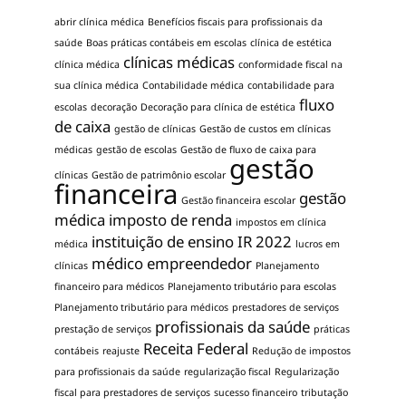
abrir clínica médica
Benefícios fiscais para profissionais da
saúde
Boas práticas contábeis em escolas
clínica de estética
clínicas médicas
clínica médica
conformidade fiscal na
sua clínica médica
Contabilidade médica
contabilidade para
fluxo
escolas
decoração
Decoração para clínica de estética
de caixa
gestão de clínicas
Gestão de custos em clínicas
médicas
gestão de escolas
Gestão de fluxo de caixa para
gestão
clínicas
Gestão de patrimônio escolar
financeira
gestão
Gestão financeira escolar
médica
imposto de renda
impostos em clínica
instituição de ensino
IR 2022
médica
lucros em
médico empreendedor
clínicas
Planejamento
financeiro para médicos
Planejamento tributário para escolas
Planejamento tributário para médicos
prestadores de serviços
profissionais da saúde
prestação de serviços
práticas
Receita Federal
contábeis
reajuste
Redução de impostos
para profissionais da saúde
regularização fiscal
Regularização
fiscal para prestadores de serviços
sucesso financeiro
tributação