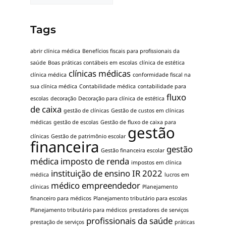
Tags
abrir clínica médica
Benefícios fiscais para profissionais da
saúde
Boas práticas contábeis em escolas
clínica de estética
clínicas médicas
clínica médica
conformidade fiscal na
sua clínica médica
Contabilidade médica
contabilidade para
fluxo
escolas
decoração
Decoração para clínica de estética
de caixa
gestão de clínicas
Gestão de custos em clínicas
médicas
gestão de escolas
Gestão de fluxo de caixa para
gestão
clínicas
Gestão de patrimônio escolar
financeira
gestão
Gestão financeira escolar
médica
imposto de renda
impostos em clínica
instituição de ensino
IR 2022
médica
lucros em
médico empreendedor
clínicas
Planejamento
financeiro para médicos
Planejamento tributário para escolas
Planejamento tributário para médicos
prestadores de serviços
profissionais da saúde
prestação de serviços
práticas