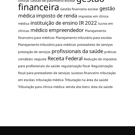
clínicas
Gestão de patrimônio escolar
financeira
gestão
Gestão financeira escolar
médica
imposto de renda
impostos em clínica
instituição de ensino
IR 2022
médica
lucros em
médico empreendedor
clínicas
Planejamento
financeiro para médicos
Planejamento tributário para escolas
Planejamento tributário para médicos
prestadores de serviços
profissionais da saúde
prestação de serviços
práticas
Receita Federal
contábeis
reajuste
Redução de impostos
para profissionais da saúde
regularização fiscal
Regularização
fiscal para prestadores de serviços
sucesso financeiro
tributação
em escolas
tributação médica
Tributação na área da saúde
Tributação para clínica médica
venda dos bens
área da saúde