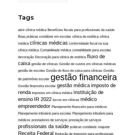
Tags
abrir clínica médica
Benefícios fiscais para profissionais da saúde
Boas práticas contábeis em escolas
clínica de estética
clínica
clínicas médicas
médica
conformidade fiscal na sua
clínica médica
Contabilidade médica
contabilidade para escolas
fluxo de
decoração
Decoração para clínica de estética
caixa
gestão de clínicas
Gestão de custos em clínicas médicas
gestão de escolas
Gestão de fluxo de caixa para clínicas
Gestão
gestão financeira
de patrimônio escolar
gestão médica
imposto de
Gestão financeira escolar
renda
instituição de
impostos em clínica médica
ensino
IR 2022
médico
lucros em clínicas
empreendedor
Planejamento financeiro para médicos
Planejamento tributário para escolas
Planejamento tributário para
médicos
prestadores de serviços
prestação de serviços
profissionais da saúde
práticas contábeis
reajuste
Receita Federal
Redução de impostos para profissionais