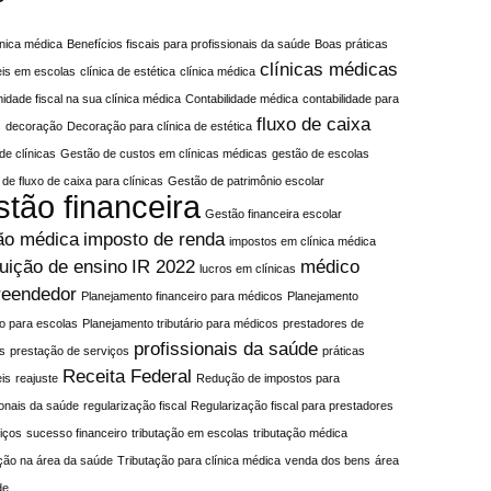
línica médica
Benefícios fiscais para profissionais da saúde
Boas práticas
clínicas médicas
eis em escolas
clínica de estética
clínica médica
idade fiscal na sua clínica médica
Contabilidade médica
contabilidade para
fluxo de caixa
s
decoração
Decoração para clínica de estética
de clínicas
Gestão de custos em clínicas médicas
gestão de escolas
de fluxo de caixa para clínicas
Gestão de patrimônio escolar
stão financeira
Gestão financeira escolar
ão médica
imposto de renda
impostos em clínica médica
tuição de ensino
IR 2022
médico
lucros em clínicas
eendedor
Planejamento financeiro para médicos
Planejamento
rio para escolas
Planejamento tributário para médicos
prestadores de
profissionais da saúde
s
prestação de serviços
práticas
Receita Federal
is
reajuste
Redução de impostos para
ionais da saúde
regularização fiscal
Regularização fiscal para prestadores
iços
sucesso financeiro
tributação em escolas
tributação médica
ção na área da saúde
Tributação para clínica médica
venda dos bens
área
de