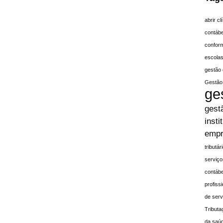
abrir c
contáb
conform
escola
gestão 
Gestão 
ge
gest
insti
empr
tributá
serviço
contábe
profiss
de serv
Tributa
da saú