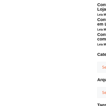
Cont
Loja
Leia M
Cont
em L
Leia M
Cont
com
Leia M
Cat
Arq
Tag