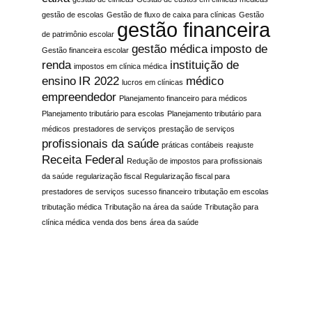
gestão de escolas
Gestão de fluxo de caixa para clínicas
Gestão
gestão financeira
de patrimônio escolar
gestão médica
imposto de
Gestão financeira escolar
renda
instituição de
impostos em clínica médica
ensino
IR 2022
médico
lucros em clínicas
empreendedor
Planejamento financeiro para médicos
Planejamento tributário para escolas
Planejamento tributário para
médicos
prestadores de serviços
prestação de serviços
profissionais da saúde
práticas contábeis
reajuste
Receita Federal
Redução de impostos para profissionais
da saúde
regularização fiscal
Regularização fiscal para
prestadores de serviços
sucesso financeiro
tributação em escolas
tributação médica
Tributação na área da saúde
Tributação para
clínica médica
venda dos bens
área da saúde