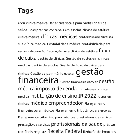
Tags
abrir clínica médica
Benefícios fiscais para profissionais da
saúde
Boas práticas contábeis em escolas
clínica de estética
clínicas médicas
clínica médica
conformidade fiscal na
sua clínica médica
Contabilidade médica
contabilidade para
fluxo
escolas
decoração
Decoração para clínica de estética
de caixa
gestão de clínicas
Gestão de custos em clínicas
médicas
gestão de escolas
Gestão de fluxo de caixa para
gestão
clínicas
Gestão de patrimônio escolar
financeira
gestão
Gestão financeira escolar
médica
imposto de renda
impostos em clínica
instituição de ensino
IR 2022
médica
lucros em
médico empreendedor
clínicas
Planejamento
financeiro para médicos
Planejamento tributário para escolas
Planejamento tributário para médicos
prestadores de serviços
profissionais da saúde
prestação de serviços
práticas
Receita Federal
contábeis
reajuste
Redução de impostos