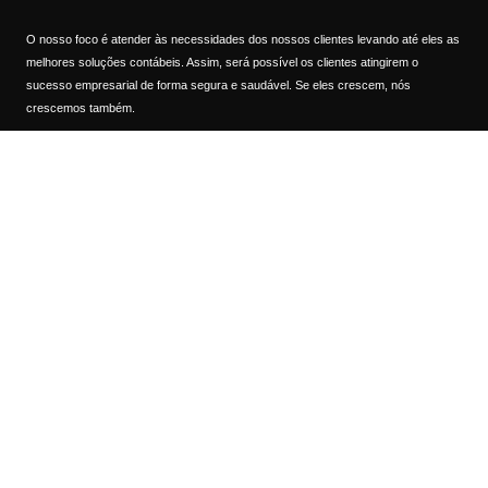
O nosso foco é atender às necessidades dos nossos clientes levando até eles as
melhores soluções contábeis. Assim, será possível os clientes atingirem o
sucesso empresarial de forma segura e saudável. Se eles crescem, nós
crescemos também.