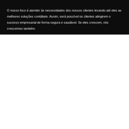
O nosso foco é atender às necessidades dos nossos clientes levando até eles as
melhores soluções contábeis. Assim, será possível os clientes atingirem o
sucesso empresarial de forma segura e saudável. Se eles crescem, nós
crescemos também.