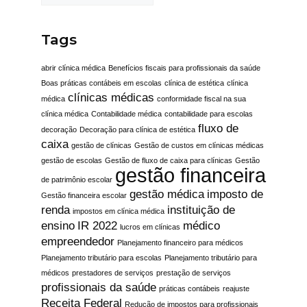
Tags
abrir clínica médica
Benefícios fiscais para profissionais da saúde
Boas práticas contábeis em escolas
clínica de estética
clínica
clínicas médicas
médica
conformidade fiscal na sua
clínica médica
Contabilidade médica
contabilidade para escolas
fluxo de
decoração
Decoração para clínica de estética
caixa
gestão de clínicas
Gestão de custos em clínicas médicas
gestão de escolas
Gestão de fluxo de caixa para clínicas
Gestão
gestão financeira
de patrimônio escolar
gestão médica
imposto de
Gestão financeira escolar
renda
instituição de
impostos em clínica médica
ensino
IR 2022
médico
lucros em clínicas
empreendedor
Planejamento financeiro para médicos
Planejamento tributário para escolas
Planejamento tributário para
médicos
prestadores de serviços
prestação de serviços
profissionais da saúde
práticas contábeis
reajuste
Receita Federal
Redução de impostos para profissionais