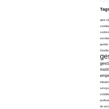
Tag
abrir c
contáb
conform
escola
gestão 
Gestão 
ge
gest
insti
empr
tributá
serviço
contábe
profiss
de serv