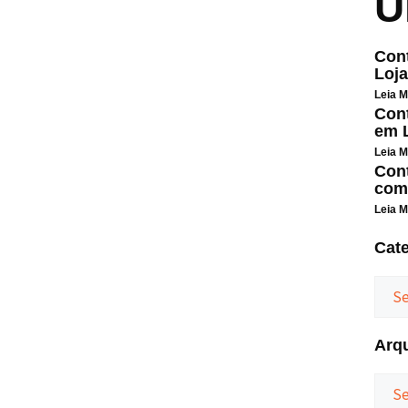
Ú
Cont
Loja
Leia M
Cont
em L
Leia M
Cont
com
Leia M
Cat
Arq