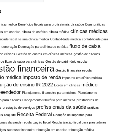
s
línica médica
Benefícios fiscais para profissionais da saúde
Boas práticas
clínicas médicas
eis em escolas
clínica de estética
clínica médica
idade fiscal na sua clínica médica
Contabilidade médica
contabilidade para
fluxo de caixa
s
decoração
Decoração para clínica de estética
de clínicas
Gestão de custos em clínicas médicas
gestão de escolas
de fluxo de caixa para clínicas
Gestão de patrimônio escolar
stão financeira
Gestão financeira escolar
ão médica
imposto de renda
impostos em clínica médica
tuição de ensino
IR 2022
médico
lucros em clínicas
eendedor
Planejamento financeiro para médicos
Planejamento
rio para escolas
Planejamento tributário para médicos
prestadores de
profissionais da saúde
s
prestação de serviços
práticas
Receita Federal
is
reajuste
Redução de impostos para
ionais da saúde
regularização fiscal
Regularização fiscal para prestadores
iços
sucesso financeiro
tributação em escolas
tributação médica