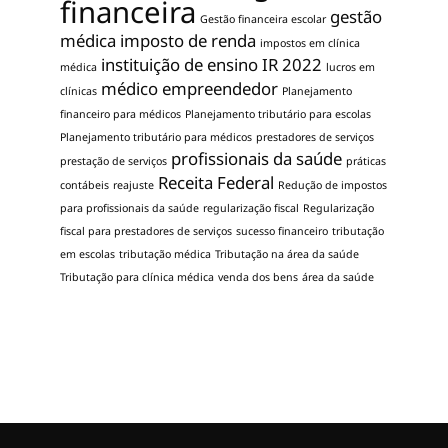
financeira
gestão
Gestão financeira escolar
médica
imposto de renda
impostos em clínica
instituição de ensino
IR 2022
médica
lucros em
médico empreendedor
clínicas
Planejamento
financeiro para médicos
Planejamento tributário para escolas
Planejamento tributário para médicos
prestadores de serviços
profissionais da saúde
prestação de serviços
práticas
Receita Federal
contábeis
reajuste
Redução de impostos
para profissionais da saúde
regularização fiscal
Regularização
fiscal para prestadores de serviços
sucesso financeiro
tributação
em escolas
tributação médica
Tributação na área da saúde
Tributação para clínica médica
venda dos bens
área da saúde