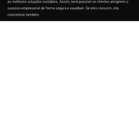
as melhores soluções contábeis. Assim, será possível os clientes atingirem o
sucesso empresarial de forma segura e saudável. Se eles crescem, nós
crescemos também.