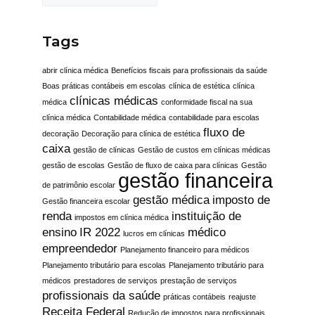
Tags
abrir clínica médica
Benefícios fiscais para profissionais da saúde
Boas práticas contábeis em escolas
clínica de estética
clínica
clínicas médicas
médica
conformidade fiscal na sua
clínica médica
Contabilidade médica
contabilidade para escolas
fluxo de
decoração
Decoração para clínica de estética
caixa
gestão de clínicas
Gestão de custos em clínicas médicas
gestão de escolas
Gestão de fluxo de caixa para clínicas
Gestão
gestão financeira
de patrimônio escolar
gestão médica
imposto de
Gestão financeira escolar
renda
instituição de
impostos em clínica médica
ensino
IR 2022
médico
lucros em clínicas
empreendedor
Planejamento financeiro para médicos
Planejamento tributário para escolas
Planejamento tributário para
médicos
prestadores de serviços
prestação de serviços
profissionais da saúde
práticas contábeis
reajuste
Receita Federal
Redução de impostos para profissionais