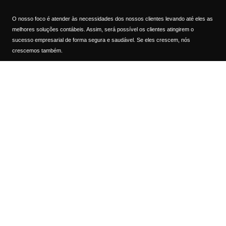
O nosso foco é atender às necessidades dos nossos clientes levando até eles as
melhores soluções contábeis. Assim, será possível os clientes atingirem o
sucesso empresarial de forma segura e saudável. Se eles crescem, nós
crescemos também.