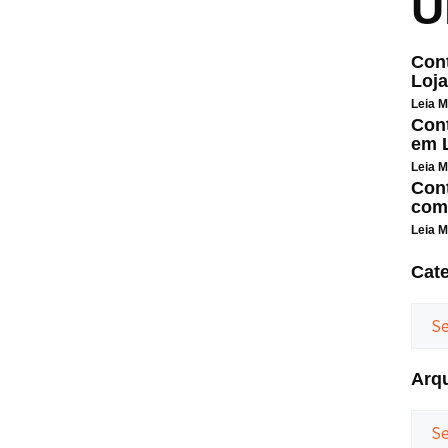
Ú
Cont
Loja
Leia M
Cont
em L
Leia M
Cont
com
Leia M
Cat
Arq