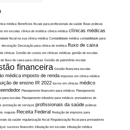
s
línica médica
Benefícios fiscais para profissionais da saúde
Boas práticas
clínicas médicas
eis em escolas
clínica de estética
clínica médica
idade fiscal na sua clínica médica
Contabilidade médica
contabilidade para
fluxo de caixa
s
decoração
Decoração para clínica de estética
de clínicas
Gestão de custos em clínicas médicas
gestão de escolas
de fluxo de caixa para clínicas
Gestão de patrimônio escolar
stão financeira
Gestão financeira escolar
ão médica
imposto de renda
impostos em clínica médica
tuição de ensino
IR 2022
médico
lucros em clínicas
eendedor
Planejamento financeiro para médicos
Planejamento
rio para escolas
Planejamento tributário para médicos
prestadores de
profissionais da saúde
s
prestação de serviços
práticas
Receita Federal
is
reajuste
Redução de impostos para
ionais da saúde
regularização fiscal
Regularização fiscal para prestadores
iços
sucesso financeiro
tributação em escolas
tributação médica