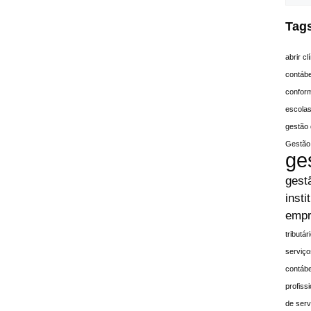
Tag
abrir c
contáb
conform
escola
gestão 
Gestão 
ge
gest
insti
empr
tributá
serviço
contábe
profiss
de serv