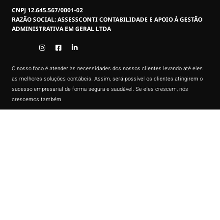
CNPJ 12.645.567/0001-02
RAZÃO SOCIAL: ASSESSCONTI CONTABILIDADE E APOIO À GESTÃO
ADMINISTRATIVA EM GERAL LTDA
O nosso foco é atender às necessidades dos nossos clientes levando até eles
as melhores soluções contábeis. Assim, será possível os clientes atingirem o
sucesso empresarial de forma segura e saudável. Se eles crescem, nós
crescemos também.