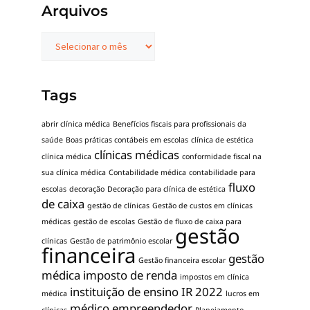
Arquivos
Tags
abrir clínica médica
Benefícios fiscais para profissionais da
saúde
Boas práticas contábeis em escolas
clínica de estética
clínicas médicas
clínica médica
conformidade fiscal na
sua clínica médica
Contabilidade médica
contabilidade para
fluxo
escolas
decoração
Decoração para clínica de estética
de caixa
gestão de clínicas
Gestão de custos em clínicas
médicas
gestão de escolas
Gestão de fluxo de caixa para
gestão
clínicas
Gestão de patrimônio escolar
financeira
gestão
Gestão financeira escolar
médica
imposto de renda
impostos em clínica
instituição de ensino
IR 2022
médica
lucros em
médico empreendedor