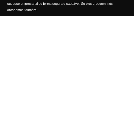
sucesso empresarial de forma segura e saudável. Se eles crescem, nós
crescemos também.