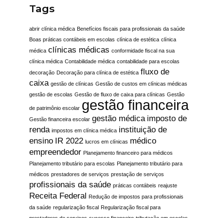
Tags
abrir clínica médica
Benefícios fiscais para profissionais da saúde
Boas práticas contábeis em escolas
clínica de estética
clínica
clínicas médicas
médica
conformidade fiscal na sua
clínica médica
Contabilidade médica
contabilidade para escolas
fluxo de
decoração
Decoração para clínica de estética
caixa
gestão de clínicas
Gestão de custos em clínicas médicas
gestão de escolas
Gestão de fluxo de caixa para clínicas
Gestão
gestão financeira
de patrimônio escolar
gestão médica
imposto de
Gestão financeira escolar
renda
instituição de
impostos em clínica médica
ensino
IR 2022
médico
lucros em clínicas
empreendedor
Planejamento financeiro para médicos
Planejamento tributário para escolas
Planejamento tributário para
médicos
prestadores de serviços
prestação de serviços
profissionais da saúde
práticas contábeis
reajuste
Receita Federal
Redução de impostos para profissionais
da saúde
regularização fiscal
Regularização fiscal para
prestadores de serviços
sucesso financeiro
tributação em escolas