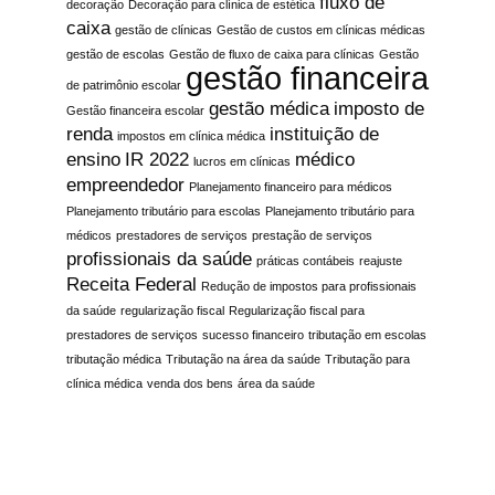
fluxo de
decoração
Decoração para clínica de estética
caixa
gestão de clínicas
Gestão de custos em clínicas médicas
gestão de escolas
Gestão de fluxo de caixa para clínicas
Gestão
gestão financeira
de patrimônio escolar
gestão médica
imposto de
Gestão financeira escolar
renda
instituição de
impostos em clínica médica
ensino
IR 2022
médico
lucros em clínicas
empreendedor
Planejamento financeiro para médicos
Planejamento tributário para escolas
Planejamento tributário para
médicos
prestadores de serviços
prestação de serviços
profissionais da saúde
práticas contábeis
reajuste
Receita Federal
Redução de impostos para profissionais
da saúde
regularização fiscal
Regularização fiscal para
prestadores de serviços
sucesso financeiro
tributação em escolas
tributação médica
Tributação na área da saúde
Tributação para
clínica médica
venda dos bens
área da saúde