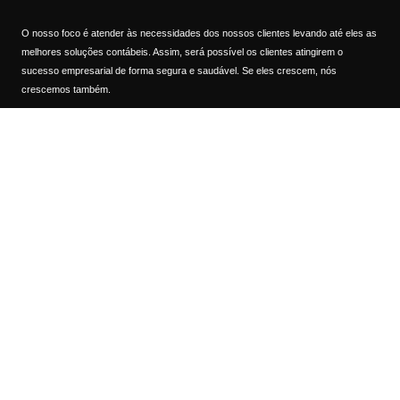
O nosso foco é atender às necessidades dos nossos clientes levando até eles as
melhores soluções contábeis. Assim, será possível os clientes atingirem o
sucesso empresarial de forma segura e saudável. Se eles crescem, nós
crescemos também.