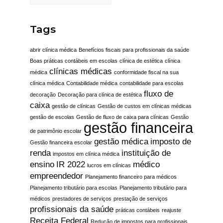
Tags
abrir clínica médica
Benefícios fiscais para profissionais da saúde
Boas práticas contábeis em escolas
clínica de estética
clínica
clínicas médicas
médica
conformidade fiscal na sua
clínica médica
Contabilidade médica
contabilidade para escolas
fluxo de
decoração
Decoração para clínica de estética
caixa
gestão de clínicas
Gestão de custos em clínicas médicas
gestão de escolas
Gestão de fluxo de caixa para clínicas
Gestão
gestão financeira
de patrimônio escolar
gestão médica
imposto de
Gestão financeira escolar
renda
instituição de
impostos em clínica médica
ensino
IR 2022
médico
lucros em clínicas
empreendedor
Planejamento financeiro para médicos
Planejamento tributário para escolas
Planejamento tributário para
médicos
prestadores de serviços
prestação de serviços
profissionais da saúde
práticas contábeis
reajuste
Receita Federal
Redução de impostos para profissionais