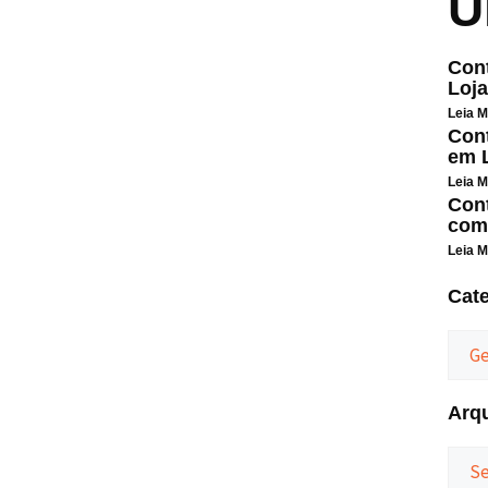
Ú
Cont
Loja
Leia M
Cont
em L
Leia M
Cont
com
Leia M
Cat
Arq