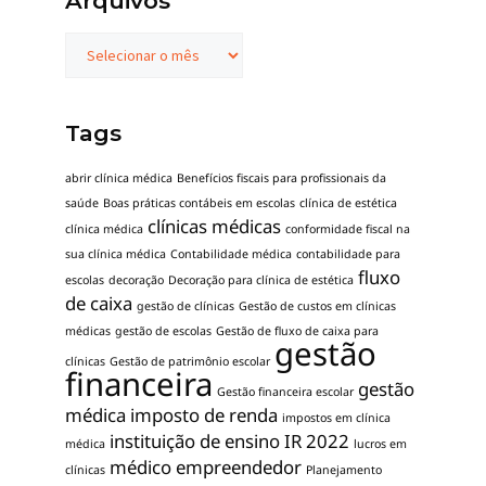
Arquivos
Tags
abrir clínica médica
Benefícios fiscais para profissionais da
saúde
Boas práticas contábeis em escolas
clínica de estética
clínicas médicas
clínica médica
conformidade fiscal na
sua clínica médica
Contabilidade médica
contabilidade para
fluxo
escolas
decoração
Decoração para clínica de estética
de caixa
gestão de clínicas
Gestão de custos em clínicas
médicas
gestão de escolas
Gestão de fluxo de caixa para
gestão
clínicas
Gestão de patrimônio escolar
financeira
gestão
Gestão financeira escolar
médica
imposto de renda
impostos em clínica
instituição de ensino
IR 2022
médica
lucros em
médico empreendedor
clínicas
Planejamento