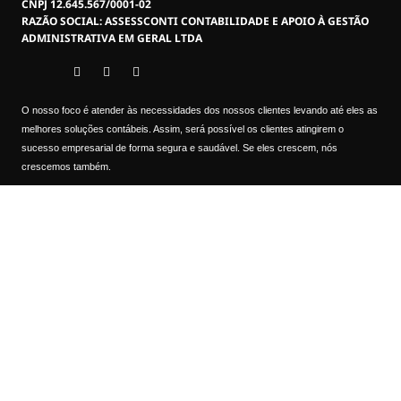
CNPJ 12.645.567/0001-02
RAZÃO SOCIAL: ASSESSCONTI CONTABILIDADE E APOIO À GESTÃO
ADMINISTRATIVA EM GERAL LTDA
O nosso foco é atender às necessidades dos nossos clientes levando até eles as
melhores soluções contábeis. Assim, será possível os clientes atingirem o
sucesso empresarial de forma segura e saudável. Se eles crescem, nós
crescemos também.