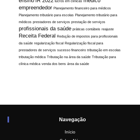
ensino
IR 2022
médico
lucros em clínicas
empreendedor
Planejamento financeiro para médicos
Planejamento tributário para escolas
Planejamento tributário para
médicos
prestadores de serviços
prestação de serviços
profissionais da saúde
práticas contábeis
reajuste
Receita Federal
Redução de impostos para profissionais
da saúde
regularização fiscal
Regularização fiscal para
prestadores de serviços
sucesso financeiro
tributação em escolas
tributação médica
Tributação na área da saúde
Tributação para
clínica médica
venda dos bens
área da saúde
Navegação
Início