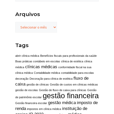
Arquivos
Tags
abrir clínica médica
Benefícios fiscais para profissionais da saúde
Boas práticas contábeis em escolas
clínica de estética
clínica
clínicas médicas
médica
conformidade fiscal na sua
clínica médica
Contabilidade médica
contabilidade para escolas
fluxo de
decoração
Decoração para clínica de estética
caixa
gestão de clínicas
Gestão de custos em clínicas médicas
gestão de escolas
Gestão de fluxo de caixa para clínicas
Gestão
gestão financeira
de patrimônio escolar
gestão médica
imposto de
Gestão financeira escolar
renda
instituição de
impostos em clínica médica