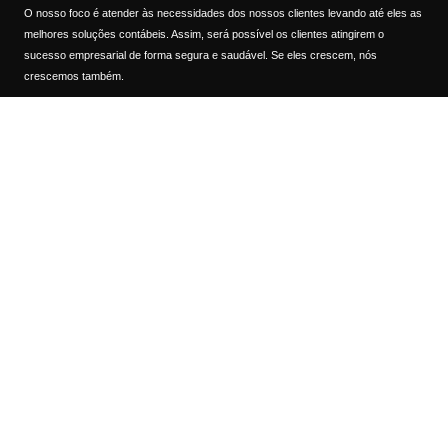
O nosso foco é atender às necessidades dos nossos clientes levando até eles as
melhores soluções contábeis. Assim, será possível os clientes atingirem o
sucesso empresarial de forma segura e saudável. Se eles crescem, nós
crescemos também.