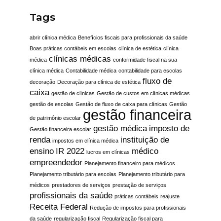
Tags
abrir clínica médica
Benefícios fiscais para profissionais da saúde
Boas práticas contábeis em escolas
clínica de estética
clínica
clínicas médicas
médica
conformidade fiscal na sua
clínica médica
Contabilidade médica
contabilidade para escolas
fluxo de
decoração
Decoração para clínica de estética
caixa
gestão de clínicas
Gestão de custos em clínicas médicas
gestão de escolas
Gestão de fluxo de caixa para clínicas
Gestão
gestão financeira
de patrimônio escolar
gestão médica
imposto de
Gestão financeira escolar
renda
instituição de
impostos em clínica médica
ensino
IR 2022
médico
lucros em clínicas
empreendedor
Planejamento financeiro para médicos
Planejamento tributário para escolas
Planejamento tributário para
médicos
prestadores de serviços
prestação de serviços
profissionais da saúde
práticas contábeis
reajuste
Receita Federal
Redução de impostos para profissionais
da saúde
regularização fiscal
Regularização fiscal para