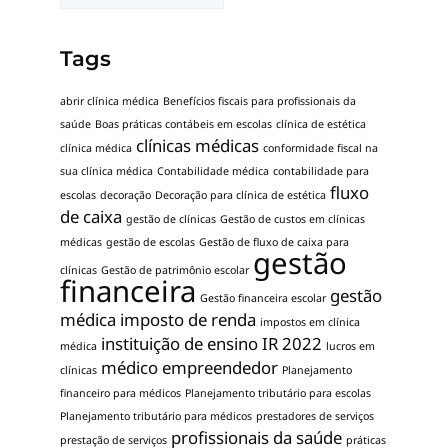
Tags
abrir clínica médica
Benefícios fiscais para profissionais da
saúde
Boas práticas contábeis em escolas
clínica de estética
clínicas médicas
clínica médica
conformidade fiscal na
sua clínica médica
Contabilidade médica
contabilidade para
fluxo
escolas
decoração
Decoração para clínica de estética
de caixa
gestão de clínicas
Gestão de custos em clínicas
médicas
gestão de escolas
Gestão de fluxo de caixa para
gestão
clínicas
Gestão de patrimônio escolar
financeira
gestão
Gestão financeira escolar
médica
imposto de renda
impostos em clínica
instituição de ensino
IR 2022
médica
lucros em
médico empreendedor
clínicas
Planejamento
financeiro para médicos
Planejamento tributário para escolas
Planejamento tributário para médicos
prestadores de serviços
profissionais da saúde
prestação de serviços
práticas