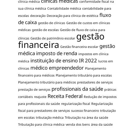
clínicas médicas
clínica médica
conformidade fiscal na
sua clínica médica
Contabilidade médica
contabilidade para
fluxo
escolas
decoração
Decoração para clínica de estética
de caixa
gestão de clínicas
Gestão de custos em clínicas
médicas
gestão de escolas
Gestão de fluxo de caixa para
gestão
clínicas
Gestão de patrimônio escolar
financeira
gestão
Gestão financeira escolar
médica
imposto de renda
impostos em clínica
instituição de ensino
IR 2022
médica
lucros em
médico empreendedor
clínicas
Planejamento
financeiro para médicos
Planejamento tributário para escolas
Planejamento tributário para médicos
prestadores de serviços
profissionais da saúde
prestação de serviços
práticas
Receita Federal
contábeis
reajuste
Redução de impostos
para profissionais da saúde
regularização fiscal
Regularização
fiscal para prestadores de serviços
sucesso financeiro
tributação
em escolas
tributação médica
Tributação na área da saúde
Tributação para clínica médica
venda dos bens
área da saúde